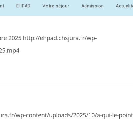
nt
EHPAD
Votre séjour
Admission
Actuali
re 2025 http://ehpad.chsjura.fr/wp-
025.mp4
ura.fr/wp-content/uploads/2025/10/a-qui-le-poin